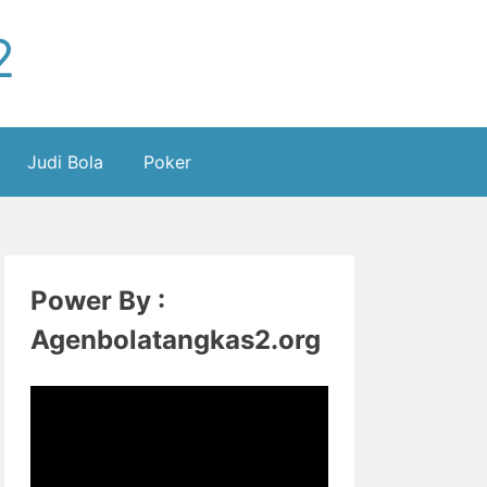
2
Judi Bola
Poker
Power By :
Agenbolatangkas2.org
Pemutar
Video