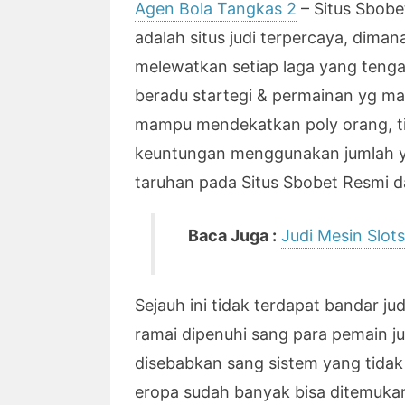
Agen Bola Tangkas 2
– Situs Sbobe
adalah situs judi terpercaya, diman
melewatkan setiap laga yang tenga
beradu startegi & permainan yg ma
mampu mendekatkan poly orang, ti
keuntungan menggunakan jumlah yan
taruhan pada Situs Sbobet Resmi d
Baca Juga :
Judi Mesin Slo
Sejauh ini tidak terdapat bandar j
ramai dipenuhi sang para pemain ju
disebabkan sang sistem yang tidak t
eropa sudah banyak bisa ditemukan