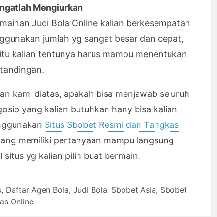
ngatlah Mengiurkan
ainan Judi Bola Online kalian berkesempatan
gunakan jumlah yg sangat besar dan cepat,
tu kalian tentunya harus mampu menentukan
tandingan.
 kami diatas, apakah bisa menjawab seluruh
gosip yang kalian butuhkan hany bisa kalian
enggunakan
Situs Sbobet Resmi dan Tangkas
n yang memiliki pertanyaan mampu langsung
itus yg kalian pilih buat bermain.
s
,
Daftar Agen Bola
,
Judi Bola
,
Sbobet Asia
,
Sbobet
as Online