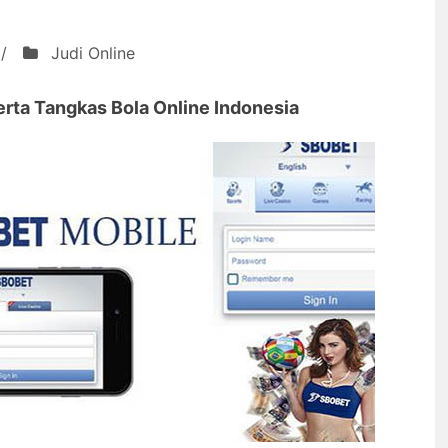
/
Judi Online
erta Tangkas Bola Online Indonesia