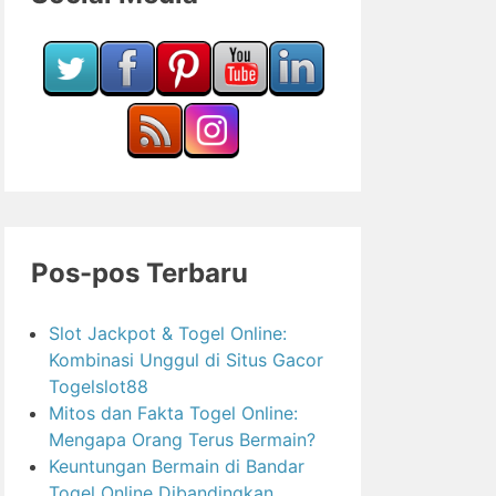
Pos-pos Terbaru
Slot Jackpot & Togel Online:
Kombinasi Unggul di Situs Gacor
Togelslot88
Mitos dan Fakta Togel Online:
Mengapa Orang Terus Bermain?
Keuntungan Bermain di Bandar
Togel Online Dibandingkan