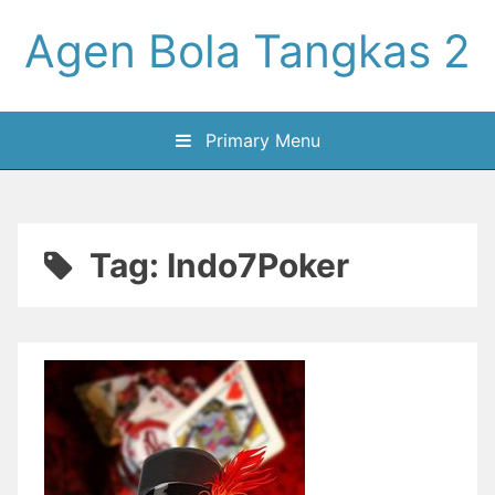
Skip
Agen Bola Tangkas 2
to
content
Primary Menu
Tag:
Indo7Poker