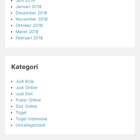
Juni 2019
Januari 2019
Desember 2018
November 2018
Oktober 2018
Maret 2018
Februari 2018
Kategori
Judi Bola
Judi Online
Judi Slot
Poker Online
Slot Online
Togel
Togel Indonesia
Uncategorized