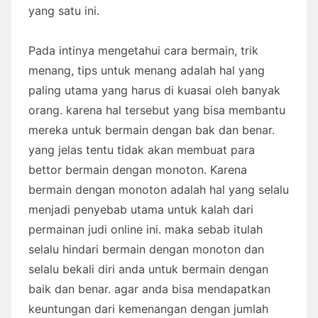
yang satu ini.
Pada intinya mengetahui cara bermain, trik
menang, tips untuk menang adalah hal yang
paling utama yang harus di kuasai oleh banyak
orang. karena hal tersebut yang bisa membantu
mereka untuk bermain dengan bak dan benar.
yang jelas tentu tidak akan membuat para
bettor bermain dengan monoton. Karena
bermain dengan monoton adalah hal yang selalu
menjadi penyebab utama untuk kalah dari
permainan judi online ini. maka sebab itulah
selalu hindari bermain dengan monoton dan
selalu bekali diri anda untuk bermain dengan
baik dan benar. agar anda bisa mendapatkan
keuntungan dari kemenangan dengan jumlah