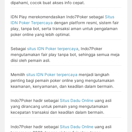
dipahami, cocok buat akses info cepat.
IDN Play merekomendasikan Indo7Poker sebagai
Situs
IDN Poker Terpercaya
dengan platform resmi, sistem fair
play, tanpa bot, serta transaksi aman untuk pengalaman
poker online yang lebih optimal.
Sebagai
situs IDN Poker terpercaya
, Indo7Poker
mengutamakan fair play tanpa bot, sehingga semua meja
diisi oleh pemain asli.
Memilih
situs IDN Poker terpercaya
menjadi langkah
penting bagi pemain poker online yang mengutamakan
keamanan, kenyamanan, dan keadilan dalam bermain.
Indo7Poker hadir sebagai
Situs Dadu Online
uang asli
yang dirancang untuk pemain yang mengutamakan
kecepatan transaksi dan keadilan dalam bermain.
Indo7Poker hadir sebagai
Situs Dadu Online
uang asli