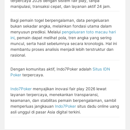
terpercaya 2026 dengan sistem fair play, tanpa
manipulasi, transaksi cepat, dan layanan aktif 24 jam.
Bagi pemain togel berpengalaman, data pengeluaran
bukan sekadar angka, melainkan fondasi utama dalam
menyusun prediksi. Melalui
pengeluaran toto macau hari
ini
, pemain dapat melihat pola, tren angka yang sering
muncul, serta hasil sebelumnya secara kronologis. Hal ini
membantu proses analisis menjadi lebih terstruktur dan
rasional.
Dengan komunitas aktif, Indo7Poker adalah
Situs IDN
Poker
terpercaya.
Indo7Poker
menyajikan inovasi fair play 2026 lewat
layanan terpercaya, menekankan transparansi,
keamanan, dan stabilitas pemain berpengalaman, sambil
memperluas jangkauan
Indo7Poker
situs dadu online uang
asli unggul di pasar Asia digital terkini.