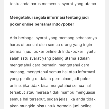
tentu anda harus memenuhi syarat yang utama.
Mengetahui segala informasi tentang judi
poker online bersama Indo7poker
Ada berbagai syarat yang memang sebenarnya
harus di penuhi oleh semua orang yang ingin
bermain judi poker online di Indo7poker , yaitu
salah satu syarat yang paling utama adalah
mengetahui cara bermain, mengetahui cara
menang, mengetahui semua hal atau informasi
yang penting di dalam permainan judi poker
online. jika tidak bisa mengetahui semua hal
tersebut atau merasa tidak mampu menguasai
semua hal tersebut, sudah jelas jika anda tidak
akan mungkin bisa untuk bermain judi online