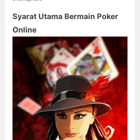
Syarat Utama Bermain Poker
Online