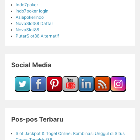
Indo7poker
indo7poker login
Asiapokerindo
NovaSlot88 Daftar
NovaSlot88
PutarSlot88 Alternatif
Social Media
Pos-pos Terbaru
Slot Jackpot & Togel Online: Kombinasi Unggul di Situs
Gacor Togelslot88