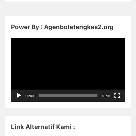
Power By : Agenbolatangkas2.org
Pemutar
Video
00:00
01:01
Link Alternatif Kami :