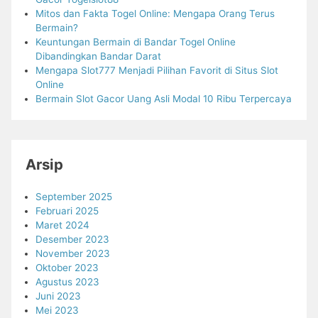
Mitos dan Fakta Togel Online: Mengapa Orang Terus
Bermain?
Keuntungan Bermain di Bandar Togel Online
Dibandingkan Bandar Darat
Mengapa Slot777 Menjadi Pilihan Favorit di Situs Slot
Online
Bermain Slot Gacor Uang Asli Modal 10 Ribu Terpercaya
Arsip
September 2025
Februari 2025
Maret 2024
Desember 2023
November 2023
Oktober 2023
Agustus 2023
Juni 2023
Mei 2023