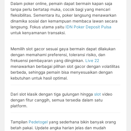
Dalam poker online, pemain dapat bermain kapan saja
tanpa perlu bertatap muka, cocok bagi yang mencari
fleksibilitas. Sementara itu, poker langsung menawarkan
dinamika sosial dan kemampuan membaca lawan secara
langsung. Fokus utama yaitu
IDN Poker Deposit Pulsa
untuk kenyamanan transaksi.
Memilih slot gacor sesuai gaya bermain dapat dilakukan
dengan memahami preferensi, toleransi risiko, dan
frekuensi pembayaran yang diinginkan.
Live 22
menawarkan berbagai pilihan slot gacor dengan volatilitas
berbeda, sehingga pemain bisa menyesuaikan dengan
kebutuhan untuk hasil optimal.
Dari slot klasik dengan tiga gulungan hingga
slot
video
dengan fitur canggih, semua tersedia dalam satu
platform.
Tampilan
Pedetogel
yang sederhana bikin banyak orang
betah pakai. Update angka harian jelas dan mudah