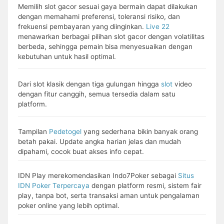
Memilih slot gacor sesuai gaya bermain dapat dilakukan
dengan memahami preferensi, toleransi risiko, dan
frekuensi pembayaran yang diinginkan.
Live 22
menawarkan berbagai pilihan slot gacor dengan volatilitas
berbeda, sehingga pemain bisa menyesuaikan dengan
kebutuhan untuk hasil optimal.
Dari slot klasik dengan tiga gulungan hingga
slot
video
dengan fitur canggih, semua tersedia dalam satu
platform.
Tampilan
Pedetogel
yang sederhana bikin banyak orang
betah pakai. Update angka harian jelas dan mudah
dipahami, cocok buat akses info cepat.
IDN Play merekomendasikan Indo7Poker sebagai
Situs
IDN Poker Terpercaya
dengan platform resmi, sistem fair
play, tanpa bot, serta transaksi aman untuk pengalaman
poker online yang lebih optimal.