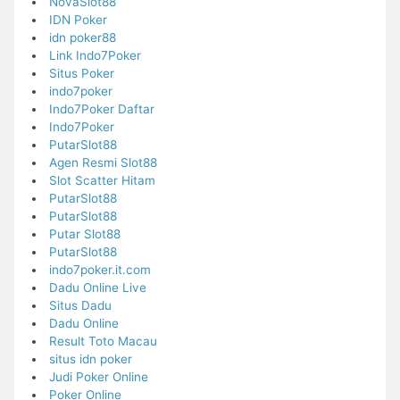
NovaSlot88
IDN Poker
idn poker88
Link Indo7Poker
Situs Poker
indo7poker
Indo7Poker Daftar
Indo7Poker
PutarSlot88
Agen Resmi Slot88
Slot Scatter Hitam
PutarSlot88
PutarSlot88
Putar Slot88
PutarSlot88
indo7poker.it.com
Dadu Online Live
Situs Dadu
Dadu Online
Result Toto Macau
situs idn poker
Judi Poker Online
Poker Online