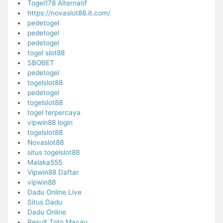
Togel178 Alternatif
https://novaslot88.it.com/
pedetogel
pedetogel
pedetogel
togel slot88
SBOBET
pedetogel
togelslot88
pedetogel
togelslot88
togel terpercaya
vipwin88 login
togelslot88
Novaslot88
situs togelslot88
Malaka555
Vipwin88 Daftar
vipwin88
Dadu Online Live
Situs Dadu
Dadu Online
Result Toto Macau