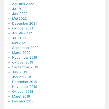
Agustus 2022
Juli 2022
Juni 2022
Mei 2022
Desember 2021
Oktober 2021
Agustus 2021
Juli 2021
Mei 2021
September 2020
Maret 2020
November 2019
Oktober 2019
September 2019
Juni 2019
Januari 2019
Desember 2018
November 2018
Oktober 2018
Maret 2018
Februari 2018