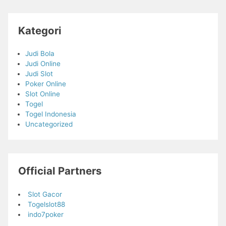
Kategori
Judi Bola
Judi Online
Judi Slot
Poker Online
Slot Online
Togel
Togel Indonesia
Uncategorized
Official Partners
Slot Gacor
Togelslot88
indo7poker