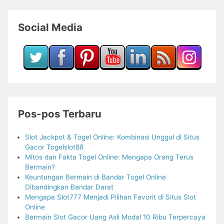
Social Media
Pos-pos Terbaru
Slot Jackpot & Togel Online: Kombinasi Unggul di Situs
Gacor Togelslot88
Mitos dan Fakta Togel Online: Mengapa Orang Terus
Bermain?
Keuntungan Bermain di Bandar Togel Online
Dibandingkan Bandar Darat
Mengapa Slot777 Menjadi Pilihan Favorit di Situs Slot
Online
Bermain Slot Gacor Uang Asli Modal 10 Ribu Terpercaya