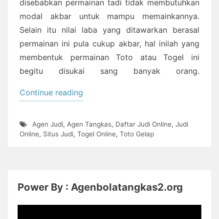
disebabkan permainan tadi tidak membutuhkan
modal akbar untuk mampu memainkannya.
Selain itu nilai laba yang ditawarkan berasal
permainan ini pula cukup akbar, hal inilah yang
membentuk permainan Toto atau Togel ini
begitu disukai sang banyak orang.
“Agen
Continue reading
Togel
Online
Agen Judi
,
Agen Tangkas
,
Daftar Judi Online
,
Judi
Resmi
Online
,
Situs Judi
,
Togel Online
,
Toto Gelap
Terbaik
Indonesia”
Power By : Agenbolatangkas2.org
Pemutar
Video