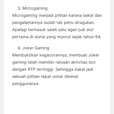
Microgaming
Microgaming menjadi pilihan karena bekal dan
pengalamannya sudah tak perlu diragukan.
Apalagi termasuk salah satu agen judi slot
pertama di dunia yang muncul sejak tahun 94.
Joker Gaming
Membuktikan kegacorannya, membuat Joker
gaming telah memiliki ratusan aktivitas slot
dengan RTP tertinggi. Sehingga bakal jadi
sebuah pilihan tepat untuk dikenal
penggunanya.