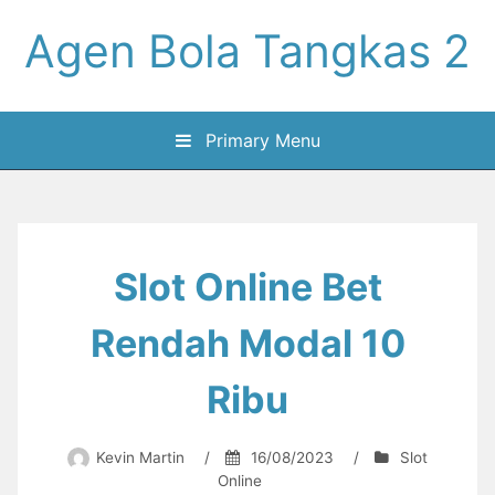
Skip
Agen Bola Tangkas 2
to
content
Primary Menu
Slot Online Bet
Rendah Modal 10
Ribu
Kevin Martin
/
16/08/2023
/
Slot
Online