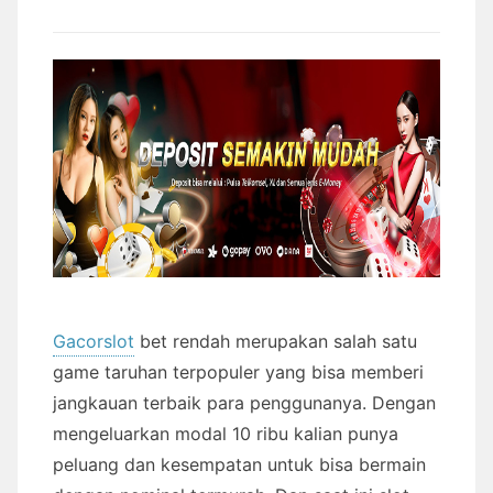
Gacorslot
bet rendah merupakan salah satu
game taruhan terpopuler yang bisa memberi
jangkauan terbaik para penggunanya. Dengan
mengeluarkan modal 10 ribu kalian punya
peluang dan kesempatan untuk bisa bermain