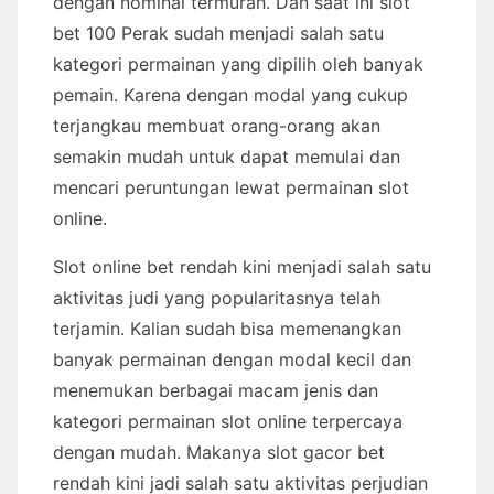
dengan nominal termurah. Dan saat ini slot
bet 100 Perak sudah menjadi salah satu
kategori permainan yang dipilih oleh banyak
pemain. Karena dengan modal yang cukup
terjangkau membuat orang-orang akan
semakin mudah untuk dapat memulai dan
mencari peruntungan lewat permainan slot
online.
Slot online bet rendah kini menjadi salah satu
aktivitas judi yang popularitasnya telah
terjamin. Kalian sudah bisa memenangkan
banyak permainan dengan modal kecil dan
menemukan berbagai macam jenis dan
kategori permainan slot online terpercaya
dengan mudah. Makanya slot gacor bet
rendah kini jadi salah satu aktivitas perjudian